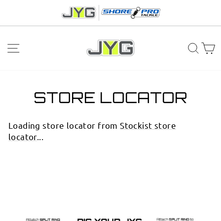
Ir
directamente
al
contenido
NAVEGACIÓN
BUS
C
STORE LOCATOR
Loading store locator from
Stockist store
locator
...